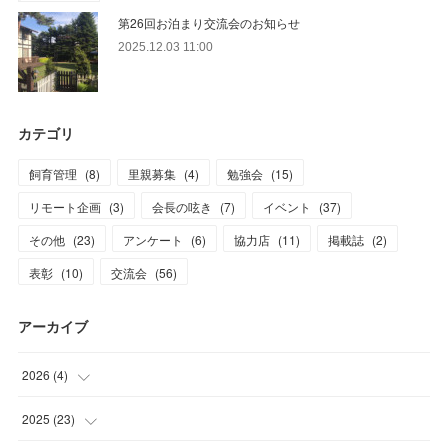
第26回お泊まり交流会のお知らせ
2025.12.03 11:00
カテゴリ
飼育管理
(
8
)
里親募集
(
4
)
勉強会
(
15
)
リモート企画
(
3
)
会長の呟き
(
7
)
イベント
(
37
)
その他
(
23
)
アンケート
(
6
)
協力店
(
11
)
掲載誌
(
2
)
表彰
(
10
)
交流会
(
56
)
アーカイブ
2026
(
4
)
(
1
)
2025
(
23
)